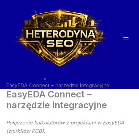
Przejdź
do
treści
Strona główna
EasyEDA Connect – narzędzie integracyjne
EasyEDA Connect –
narzędzie integracyjne
Połączenie kalkulatorów z projektami w EasyEDA
(workflow PCB).